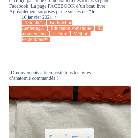
et conçu par Irène Grandadam) a désormais sa page
Facebook. La page FACEBOOK d’un beau livre
Agréablement surprises par le succès de “Je…
10 janvier 2021
Actualités
Body-Mind
Centering®
Education somatique
ID
mouvements
Lecture
Méthode
Feldenkrais®
IDmouvements a bien posté tous les livres
d’anatomie commandés !