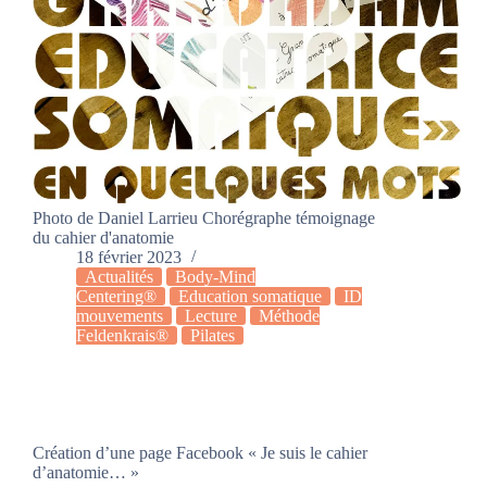
Photo de Daniel Larrieu Chorégraphe témoignage
du cahier d'anatomie
18 février 2023
Actualités
Body-Mind
Centering®
Education somatique
ID
mouvements
Lecture
Méthode
Feldenkrais®
Pilates
Création d’une page Facebook « Je suis le cahier
d’anatomie… »