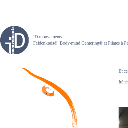
Passer
au
contenu
ID mouvements
Feldenkrais®, Body-mind Centering® et Pilates à Pa
Et ce
Irène