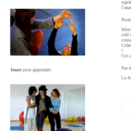
espri
l’ana
Promo
Irène
créé 
consé
Cette
!
Ces a
Pas d
Jouer
pour apprendre.
La fo