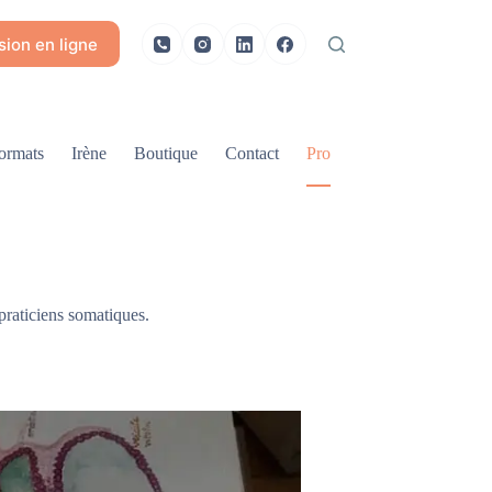
ion en ligne
ormats
Irène
Boutique
Contact
Pro
 praticiens somatiques.