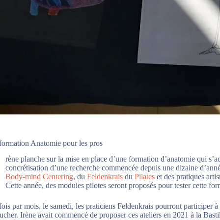
formation Anatomie pour les pros
I
rène planche sur la mise en place d’une formation d’anatomie qui s’ad
concrétisation d’une recherche commencée depuis une dizaine d’anné
Body-mind Centering
, du
Feldenkrais
du
Pilates
et des pratiques artis
Cette année, des modules pilotes seront proposés pour tester cette for
ois par mois, le samedi, les praticiens Feldenkrais pourront participer à
ucher. Irène avait commencé de proposer ces ateliers en 2021 à la Bast