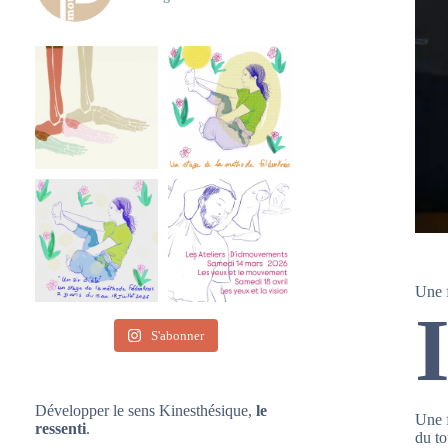
Une 
S'abonner
Développer le sens Kinesthésique,
le
Une f
ressenti
.
du to