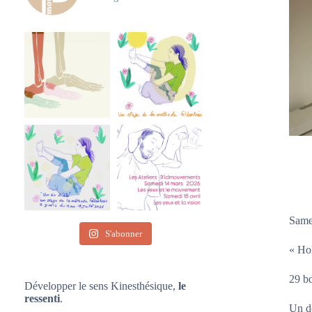
Same
S'abonner
« Hol
29 bd
Développer le sens Kinesthésique,
le
ressenti
.
Un do