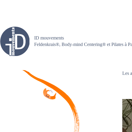
Passer
au
contenu
ID mouvements
Feldenkrais®, Body-mind Centering® et Pilates à Pa
Les a