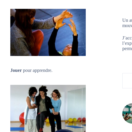
Un at
mouve
J’acc
l’exp
perme
Jouer
pour apprendre.