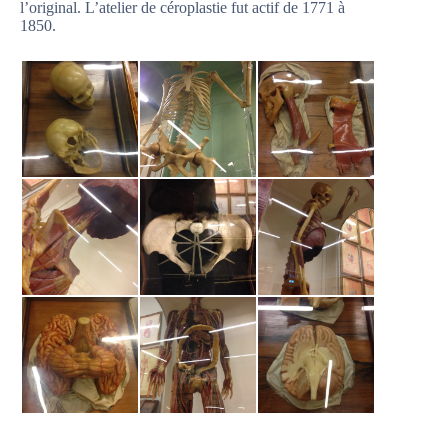
l’original. L’atelier de céroplastie fut actif de 1771 à
1850.