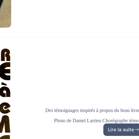
à
nouve
en
vente
Des témoignages inspirés à propos du beau liv
Photo de Daniel Larrieu Chorégraphe témo
Lire la suite
Des
témoi