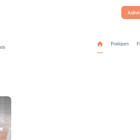
Adhés
Pratiques
F
ris