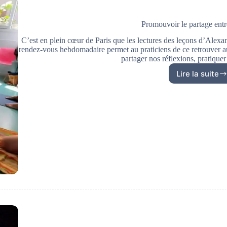
Promouvoir le partage entr
C’est en plein cœur de Paris que les lectures des leçons d’Alexa
rendez-vous hebdomadaire permet au praticiens de ce retrouver a
partager nos réflexions, pratiquer
Lire la suite
Promou
le
partag
entre
pratic