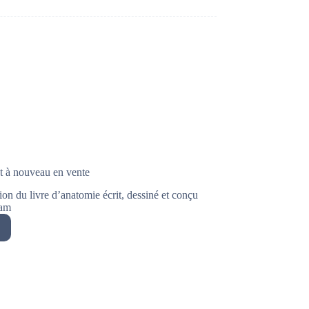
st à nouveau en vente
n du livre d’anatomie écrit, dessiné et conçu
dam
omie… »