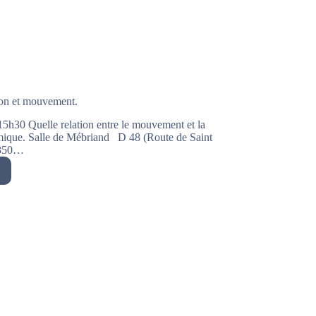
ion et mouvement.
30 Quelle relation entre le mouvement et la
amique. Salle de Mébriand D 48 (Route de Saint
4350…
ne,
ation
ment.