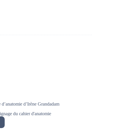
au
re d’anatomie d’Irène Grandadam
ignage du cahier d'anatomie
gnages