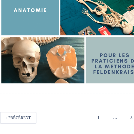
1
…
5
PRÉCÉDENT