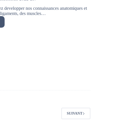
allez developper nos connaissances anatomiques et
, ligaments, des muscles…
iens
de
krais
SUIVANT