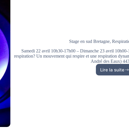
Stage en sud Bretagne, Respirat
Samedi 22 avril 10h30-17h00 – Dimanche 23 avril 10h00-15h
respiration? Un mouvement qui respire et une respiration dyn
André des Eaux) 4
Lire la suite
Stage
en
sud
Bretag
Respir
et
mouve