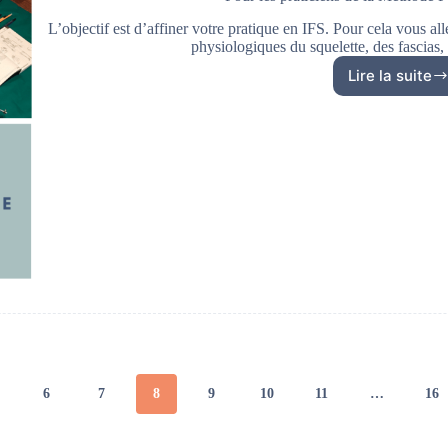
L’objectif est d’affiner votre pratique en IFS. Pour cela vous 
physiologiques du squelette, des fascias
Lire la suite
Pour
les
pratic
de
la
Métho
Felden
2022-
23.
6
7
8
9
10
11
…
16