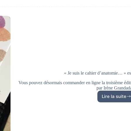
« Je suis le cahier d’anatomie… » e
Vous pouvez désormais commander en ligne la troisième éditio
par Irène Granda
Lire la suite
« Je
suis
le
cahier
d’anat
est