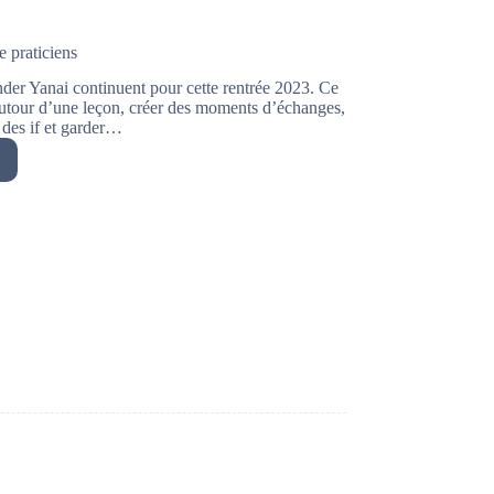
e praticiens
nder Yanai continuent pour cette rentrée 2023. Ce
utour d’une leçon, créer des moments d’échanges,
 des if et garder…
voir
e
iens