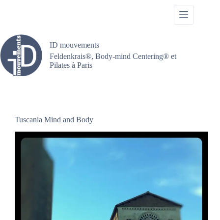
Passer
au
contenu
ID mouvements
Feldenkrais®, Body-mind Centering® et
Pilates à Paris
Tuscania Mind and Body